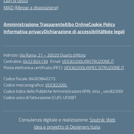
Libri di testo
MAD (Messe a disposizione)
Amministrazione Trasparente
Albo Online
Cookie Policy
Informativa privacy
Dichiarazione di accessibilità
Note legali
Indirizzo:
Via Roma, 21 – 30020 Quarto d'Altino
Centralino:
0422 824139
Email:
VEIC82200L@ISTRUZIONE.IT
Posta elettronica certificata (PEC):
VEIC82200L@PEC.ISTRUZIONE.IT
Codice fiscale: 84003840273
Codice meccanografico:
VEIC82200L
Codice Indice delle Pubbliche Amministrazioni (IPA): istsc_veic82200l
Codice unico di fatturazione (CUF): UFJ0BT
Consulenza digitale e realizzazione:
Sputnik Web
Idea e progetto di Designers Italia