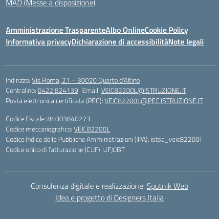
MAD (Messe a disposizione)
Amministrazione Trasparente
Albo Online
Cookie Policy
Informativa privacy
Dichiarazione di accessibilità
Note legali
Indirizzo:
Via Roma, 21 – 30020 Quarto d'Altino
Centralino:
0422 824139
Email:
VEIC82200L@ISTRUZIONE.IT
Posta elettronica certificata (PEC):
VEIC82200L@PEC.ISTRUZIONE.IT
Codice fiscale: 84003840273
Codice meccanografico:
VEIC82200L
Codice Indice delle Pubbliche Amministrazioni (IPA): istsc_veic82200l
Codice unico di fatturazione (CUF): UFJ0BT
Consulenza digitale e realizzazione:
Sputnik Web
Idea e progetto di Designers Italia