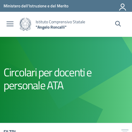
Vai ai contenuti
Vai al menu di navigazione
Vai al footer
Ministero dell'Istruzione e del Merito
Istituto Comprensivo Statale
"Angelo Roncalli"
Circolari per docenti e
personale ATA
FILTRI