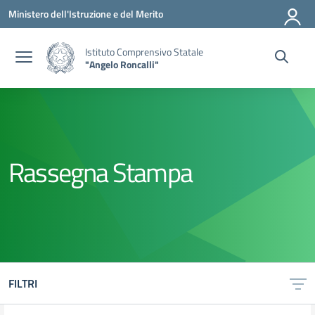
Vai ai contenuti
Vai al menu di navigazione
Vai al footer
Ministero dell'Istruzione e del Merito
Istituto Comprensivo Statale
"Angelo Roncalli"
Rassegna Stampa
FILTRI