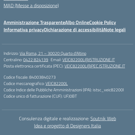
MAD (Messe a disposizione)
Amministrazione Trasparente
Albo Online
Cookie Policy
Informativa privacy
Dichiarazione di accessibilità
Note legali
Indirizzo:
Via Roma, 21 – 30020 Quarto d'Altino
Centralino:
0422 824139
Email:
VEIC82200L@ISTRUZIONE.IT
Posta elettronica certificata (PEC):
VEIC82200L@PEC.ISTRUZIONE.IT
Codice fiscale: 84003840273
Codice meccanografico:
VEIC82200L
Codice Indice delle Pubbliche Amministrazioni (IPA): istsc_veic82200l
Codice unico di fatturazione (CUF): UFJ0BT
Consulenza digitale e realizzazione:
Sputnik Web
Idea e progetto di Designers Italia