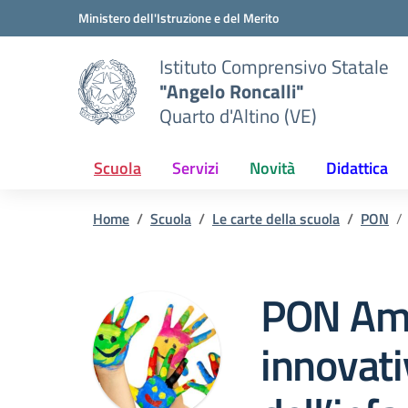
Vai ai contenuti
Vai al menu di navigazione
Vai al footer
Ministero dell'Istruzione e del Merito
Istituto Comprensivo Statale
"Angelo Roncalli"
Quarto d'Altino (VE)
Scuola
Servizi
Novità
Didattica
Home
Scuola
Le carte della scuola
PON
PON Ambi
innovati