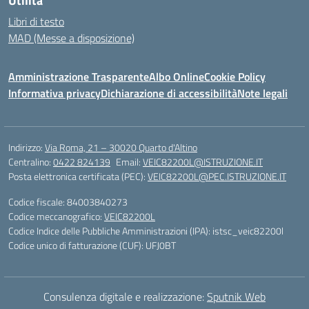
Utilità
Libri di testo
MAD (Messe a disposizione)
Amministrazione Trasparente
Albo Online
Cookie Policy
Informativa privacy
Dichiarazione di accessibilità
Note legali
Indirizzo:
Via Roma, 21 – 30020 Quarto d'Altino
Centralino:
0422 824139
Email:
VEIC82200L@ISTRUZIONE.IT
Posta elettronica certificata (PEC):
VEIC82200L@PEC.ISTRUZIONE.IT
Codice fiscale: 84003840273
Codice meccanografico:
VEIC82200L
Codice Indice delle Pubbliche Amministrazioni (IPA): istsc_veic82200l
Codice unico di fatturazione (CUF): UFJ0BT
Consulenza digitale e realizzazione:
Sputnik Web