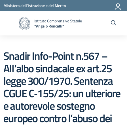
Vai ai contenuti
Vai al menu di navigazione
Vai al footer
Ministero dell'Istruzione e del Merito
Istituto Comprensivo Statale
"Angelo Roncalli"
Snadir Info-Point n.567 –
All’albo sindacale ex art.25
legge 300/1970. Sentenza
CGUE C‑155/25: un ulteriore
e autorevole sostegno
europeo contro l’abuso dei