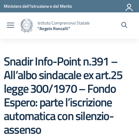
Vai ai contenuti
Vai al menu di navigazione
Vai al footer
Ministero dell'Istruzione e del Merito
Istituto Comprensivo Statale
"Angelo Roncalli"
Snadir Info-Point n.391 –
All’albo sindacale ex art.25
legge 300/1970 – Fondo
Espero: parte l’iscrizione
automatica con silenzio-
assenso