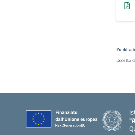
Pubblicat
Eccetto d
Is
"A
Qu