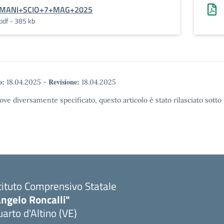
MANI+SCIO+7+MAG+2025
pdf - 385 kb
o:
Revisione:
18.04.2025
-
18.04.2025
ove diversamente specificato, questo articolo è stato rilasciato sott
tituto Comprensivo Statale
ngelo Roncalli"
arto d'Altino (VE)