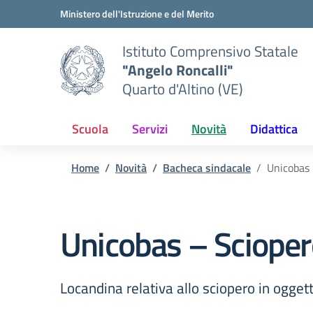
Vai ai contenuti
Vai al menu di navigazione
Vai al footer
Ministero dell'Istruzione e del Merito
Istituto Comprensivo Statale
"Angelo Roncalli"
Quarto d'Altino (VE)
Scuola
Servizi
Novità
Didattica
Home
Novità
Bacheca sindacale
Unicobas 
Unicobas – Scioper
Locandina relativa allo sciopero in ogget