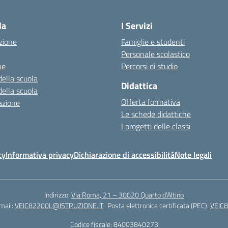
la
I Servizi
zione
Famiglie e studenti
Personale scolastico
ne
Percorsi di studio
della scuola
Didattica
della scuola
Offerta formativa
azione
Le schede didattiche
I progetti delle classi
cy
Informativa privacy
Dichiarazione di accessibilità
Note legali
Indirizzo:
Via Roma, 21 – 30020 Quarto d'Altino
mail:
VEIC82200L@ISTRUZIONE.IT
Posta elettronica certificata (PEC):
VEIC
Codice fiscale: 84003840273