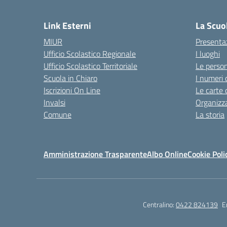
Link Esterni
La Scuo
MIUR
Presenta
Ufficio Scolastico Regionale
I luoghi
Ufficio Scolastico Territoriale
Le perso
Scuola in Chiaro
I numeri 
Iscrizioni On Line
Le carte 
Invalsi
Organizz
Comune
La storia
Amministrazione Trasparente
Albo Online
Cookie Poli
Centralino:
0422 824139
E