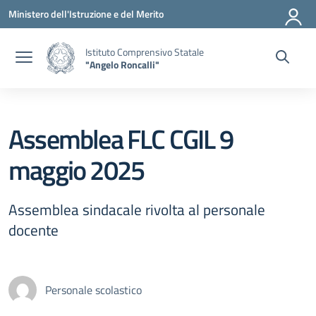
Vai ai contenuti
Vai al menu di navigazione
Vai al footer
Ministero dell'Istruzione e del Merito
Istituto Comprensivo Statale
"Angelo Roncalli"
Assemblea FLC CGIL 9
maggio 2025
Assemblea sindacale rivolta al personale
docente
Personale scolastico