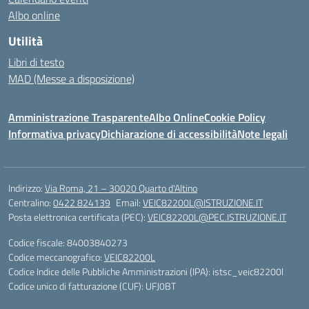
Albo online
Utilità
Libri di testo
MAD (Messe a disposizione)
Amministrazione Trasparente
Albo Online
Cookie Policy
Informativa privacy
Dichiarazione di accessibilità
Note legali
Indirizzo:
Via Roma, 21 – 30020 Quarto d'Altino
Centralino:
0422 824139
Email:
VEIC82200L@ISTRUZIONE.IT
Posta elettronica certificata (PEC):
VEIC82200L@PEC.ISTRUZIONE.IT
Codice fiscale: 84003840273
Codice meccanografico:
VEIC82200L
Codice Indice delle Pubbliche Amministrazioni (IPA): istsc_veic82200l
Codice unico di fatturazione (CUF): UFJ0BT