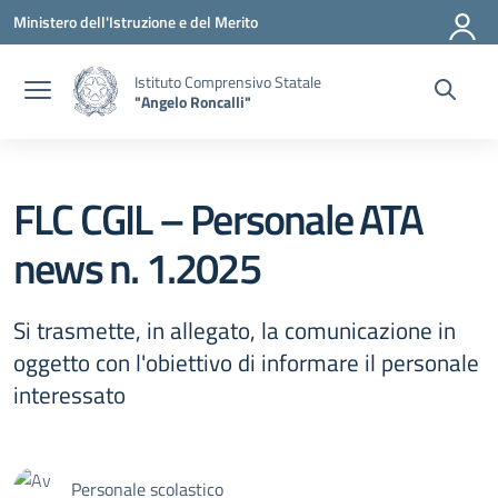
Vai ai contenuti
Vai al menu di navigazione
Vai al footer
Ministero dell'Istruzione e del Merito
Istituto Comprensivo Statale
"Angelo Roncalli"
FLC CGIL – Personale ATA
news n. 1.2025
Si trasmette, in allegato, la comunicazione in
oggetto con l'obiettivo di informare il personale
interessato
Personale scolastico