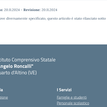
o:
20.11.2024
-
Revisione:
20.11.2024
ove diversamente specificato, questo articolo è stato rilasciato sott
tituto Comprensivo Statale
ngelo Roncalli"
arto d'Altino (VE)
la
I Servizi
zione
Famiglie e studenti
Personale scolastico