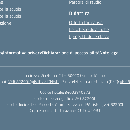
ne
Percorsi di studio
della scuola
Didattica
della scuola
Offerta formativa
azione
Le schede didattiche
I progetti delle classi
cy
Informativa privacy
Dichiarazione di accessibilità
Note legali
Indirizzo:
Via Roma, 21 – 30020 Quarto d'Altino
mail:
VEIC82200L@ISTRUZIONE.IT
Posta elettronica certificata (PEC):
VEIC
Codice fiscale: 84003840273
Codice meccanografico:
VEIC82200L
Codice Indice delle Pubbliche Amministrazioni (IPA): istsc_veic82200l
Codice unico di fatturazione (CUF): UFJ0BT