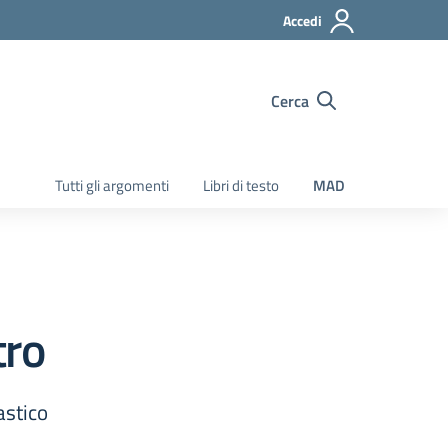
Accedi
Cerca
Tutti gli argomenti
Libri di testo
MAD
tro
astico