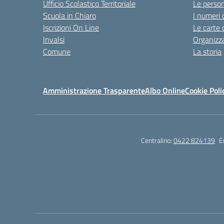
Ufficio Scolastico Territoriale
Le perso
Scuola in Chiaro
I numeri 
Iscrizioni On Line
Le carte 
Invalsi
Organizz
Comune
La storia
Amministrazione Trasparente
Albo Online
Cookie Poli
Centralino:
0422 824139
E