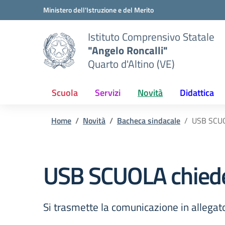
Vai ai contenuti
Vai al menu di navigazione
Vai al footer
Ministero dell'Istruzione e del Merito
Istituto Comprensivo Statale
"Angelo Roncalli"
Quarto d'Altino (VE)
Scuola
Servizi
Novità
Didattica
Home
Novità
Bacheca sindacale
USB SCUOL
USB SCUOLA chiede 
Si trasmette la comunicazione in allegato 