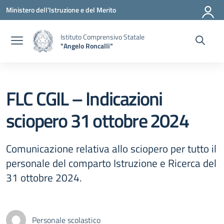
Vai ai contenuti
Vai al menu di navigazione
Vai al footer
Ministero dell'Istruzione e del Merito
Istituto Comprensivo Statale
"Angelo Roncalli"
FLC CGIL – Indicazioni
sciopero 31 ottobre 2024
Comunicazione relativa allo sciopero per tutto il
personale del comparto Istruzione e Ricerca del
31 ottobre 2024.
Personale scolastico