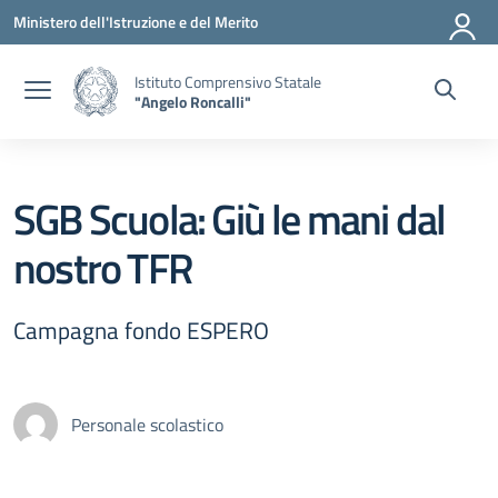
Vai ai contenuti
Vai al menu di navigazione
Vai al footer
Ministero dell'Istruzione e del Merito
Istituto Comprensivo Statale
"Angelo Roncalli"
SGB Scuola: Giù le mani dal
nostro TFR
Campagna fondo ESPERO
Personale scolastico