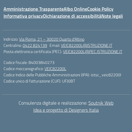
Amministrazione Trasparente
Albo Online
Cookie Policy
Informativa privacy
Dichiarazione di accessibilità
Note legali
Indirizzo:
Via Roma, 21 – 30020 Quarto d'Altino
Centralino:
0422 824139
Email:
VEIC82200L@ISTRUZIONE.IT
Posta elettronica certificata (PEC):
VEIC82200L@PEC.ISTRUZIONE.IT
Codice fiscale: 84003840273
Codice meccanografico:
VEIC82200L
Codice Indice delle Pubbliche Amministrazioni (IPA): istsc_veic82200l
Codice unico di fatturazione (CUF): UFJ0BT
Consulenza digitale e realizzazione:
Sputnik Web
Idea e progetto di Designers Italia