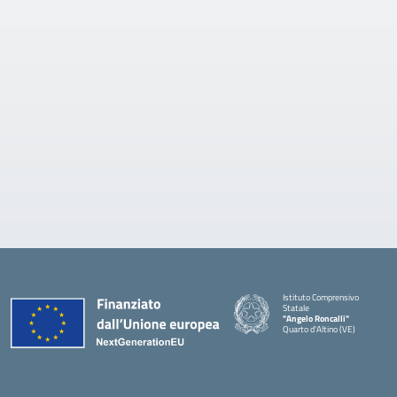
Istituto Comprensivo
Statale
"Angelo Roncalli"
Quarto d'Altino (VE)