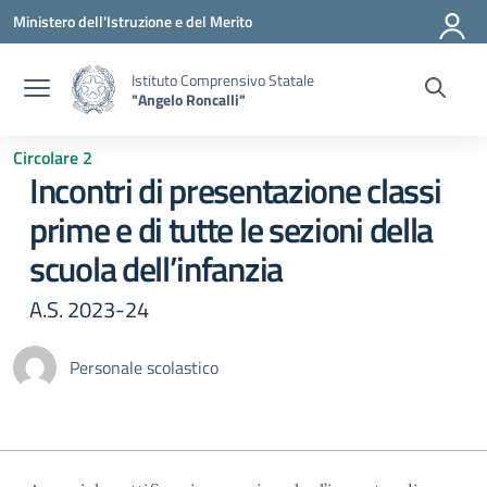
Vai ai contenuti
Vai al menu di navigazione
Vai al footer
Ministero dell'Istruzione e del Merito
Istituto Comprensivo Statale
"Angelo Roncalli"
Circolare 2
Incontri di presentazione classi
prime e di tutte le sezioni della
scuola dell’infanzia
A.S. 2023-24
Personale scolastico